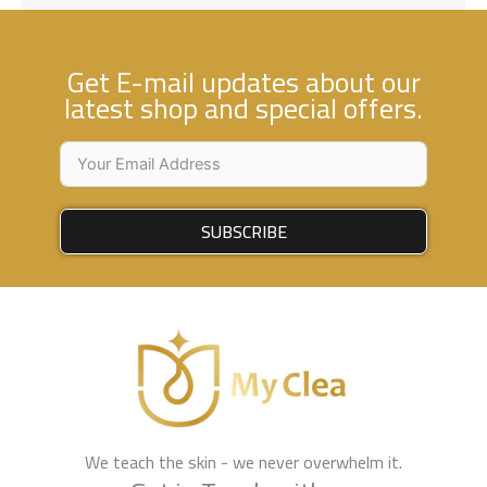
Get E-mail updates about our
latest shop and special offers.
SUBSCRIBE
We teach the skin - we never overwhelm it.