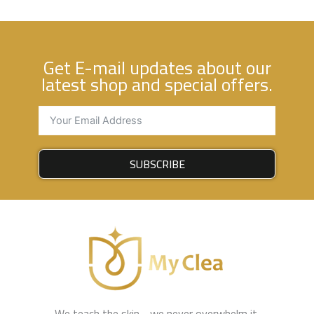
Get E-mail updates about our
latest shop and special offers.
SUBSCRIBE
We teach the skin - we never overwhelm it.