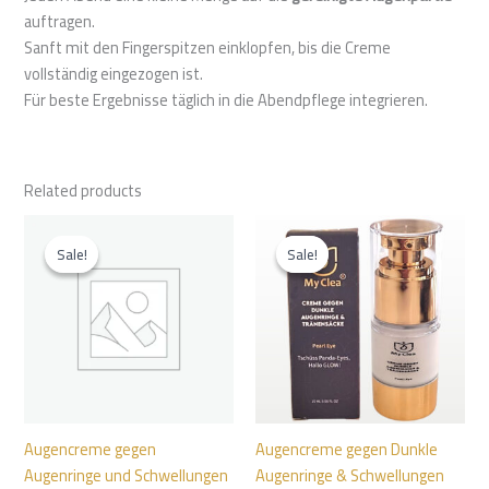
auftragen.
Sanft mit den Fingerspitzen einklopfen, bis die Creme
vollständig eingezogen ist.
Für beste Ergebnisse täglich in die Abendpflege integrieren.
Related products
Original
Current
Original
Current
price
price
price
price
Sale!
Sale!
Sale!
Sale!
was:
is:
was:
is:
ر.س 59,00.
ر.س 75,00.
ر.س 59,00.
ر.س 75,00.
Augencreme gegen
Augencreme gegen Dunkle
Augenringe und Schwellungen
Augenringe & Schwellungen