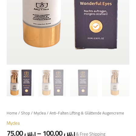
Home
/
Shop
/
Myclea
/ Anti-Falten Lifting & Glättende Augencreme
Myclea
75,00
ر.س
–
100,00
ر.س
& Free Shipping