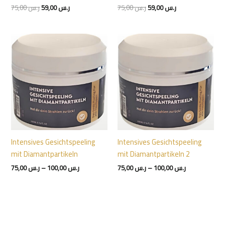
75,00
ر.س
59,00
ر.س
75,00
ر.س
59,00
ر.س
Price
Price
range:
range:
ر.س 75,00
ر.س 75,00
through
through
ر.س 100,00
ر.س 100,00
Intensives Gesichtspeeling
Intensives Gesichtspeeling
mit Diamantpartikeln
mit Diamantpartikeln 2
75,00
ر.س
–
100,00
ر.س
75,00
ر.س
–
100,00
ر.س