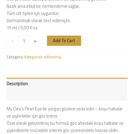
Nazik ama etkili bir nemlendirme sağlar.
Tüm cilt tipleri için uygundur.
Dermatolojik olarak test edilmiştir.
15 ml / 0,50 fl oz
Add To Cart
-
+
Category:
Kategorize edilmemiş
Description
Reviews (0)
My Clea’s Pearl Eye ile yorgun gözlere veda edin – koyu halkalar
ve şişkinlikler için göz kremi.
Özel olarak geliştirilmiş bu formül, göz altındaki koyu halkalar ve
şişkinliklerle mücadele ederek göz çevresindeki hassas cildin