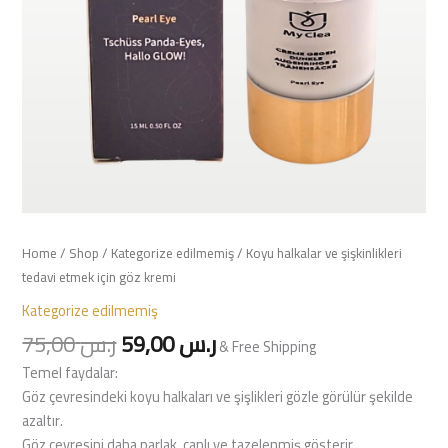
Home
/
Shop
/
Kategorize edilmemiş
/ Koyu halkalar ve şişkinlikleri
tedavi etmek için göz kremi
Kategorize edilmemiş
75,00
ر.س
59,00
ر.س
& Free Shipping
Temel faydalar:
Göz çevresindeki koyu halkaları ve şişlikleri gözle görülür şekilde
azaltır.
Göz çevresini daha parlak, canlı ve tazelenmiş gösterir.