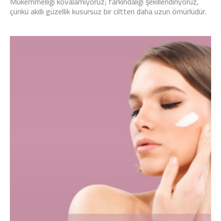
Mükemmelliği kovalamıyoruz; farkındalığı şekillendiriyoruz,
çünkü akıllı güzellik kusursuz bir ciltten daha uzun ömürlüdür.